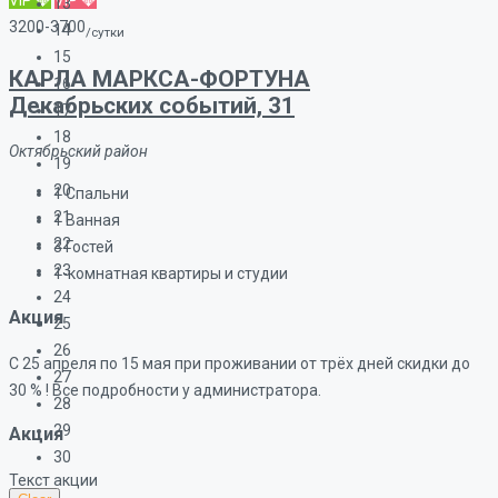
VIP 💎
VIP 💎
13
3200-3700
14
/сутки
15
КАРЛА МАРКСА-ФОРТУНА
16
Декабрьских событий, 31
17
18
Октябрьский район
19
20
1
Спальни
21
1
Ванная
22
3
Гостей
23
1-комнатная квартиры и студии
24
Акция
25
26
С 25 апреля по 15 мая при проживании от трёх дней скидки до
27
30 % ! Все подробности у администратора.
28
29
Акция
30
Текст акции