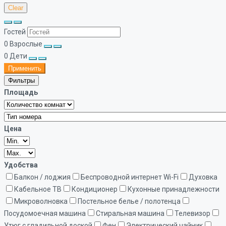
Clear
Гостей
0
Взрослые
0
Дети
Применить
Фильтры
Площадь
Цена
Удобства
Балкон / лоджия
Беспроводной интернет Wi-Fi
Духовка
Кабельное ТВ
Кондиционер
Кухонные принадлежности
Микроволновка
Постельное белье / полотенца
Посудомоечная машина
Стиральная машина
Телевизор
Утюг с гладильной доской
Фен
Электрический чайник