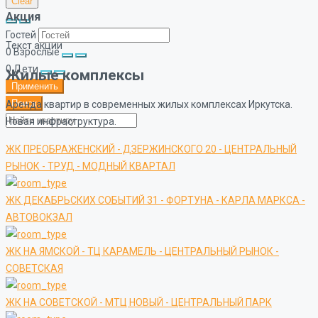
Clear
Акция
Гостей
Текст акции
0
Взрослые
0
Дети
Жилые комплексы
Применить
Поиск
Аренда квартир в современных жилых комплексах Иркутска.
Новая инфраструктура.
ЖК ПРЕОБРАЖЕНСКИЙ - ДЗЕРЖИНСКОГО 20 - ЦЕНТРАЛЬНЫЙ
РЫНОК - ТРУД - МОДНЫЙ КВАРТАЛ
ЖК ДЕКАБРЬСКИХ СОБЫТИЙ 31 - ФОРТУНА - КАРЛА МАРКСА -
АВТОВОКЗАЛ
ЖК НА ЯМСКОЙ - ТЦ КАРАМЕЛЬ - ЦЕНТРАЛЬНЫЙ РЫНОК -
СОВЕТСКАЯ
ЖК НА СОВЕТСКОЙ - МТЦ НОВЫЙ - ЦЕНТРАЛЬНЫЙ ПАРК