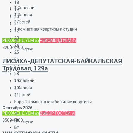
18
1
Спальни
19
1
Ванная
20
3
Гостей
21
1-комнатная квартиры и студии
22
23
РЕКОМЕНДУЕМ 👍
РЕКОМЕНДУЕМ 👍
24
3200-3700
/сутки
25
26
ЛИСИХА-ДЕПУТАТСКАЯ-БАЙКАЛЬСКАЯ
27
Трудовая, 129а
28
1
Спальни
29
1
Ванная
30
4
Гостей
31
Евро-2 комнатные и большие квартиры
Сентябрь
2026
РЕКОМЕНДУЕМ 👍
ВЫБОР ГОСТЕЙ 🥇
3500-4000
Пн
/сутки
Вт