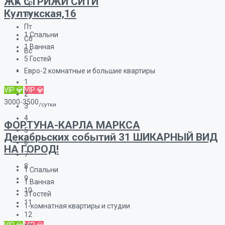
ЖК СТРИЖИ СИТИ
Ср
Култукская,16
Чт
Пт
1
Спальни
Сб
1
Ванная
Вс
5
Гостей
Евро-2 комнатные и большие квартиры
1
VIP 💎
VIP 💎
2
3000-3500
/сутки
3
4
ФОРТУНА-КАРЛА МАРКСА
5
Декабрьских событий 31 ШИКАРНЫЙ ВИД
6
НА ГОРОД!
7
8
1
Спальни
9
1
Ванная
10
3
Гостей
11
1-комнатная квартиры и студии
12