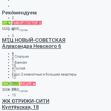
Рекомендуем
1
2
VIP 💎
ВЫБОР ГОСТЕЙ 🥇
3
5500-4800
4
/сутки
5
МТЦ НОВЫЙ-СОВЕТСКАЯ
6
Александра Невского 6
7
8
2
Спальни
9
1
Ванная
10
4
Гостей
11
Евро-2 комнатные и большие квартиры
12
13
СКИДКА ⚡
АКЦИЯ 🔥
14
3000-3500
/сутки
15
ЖК СТРИЖИ-СИТИ
16
Култукская, 18
17