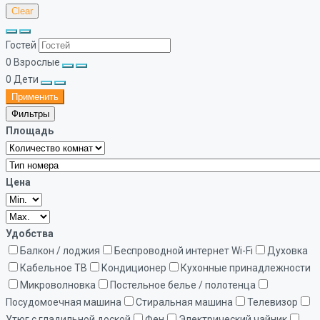
Clear
Гостей
0
Взрослые
0
Дети
Применить
Фильтры
Площадь
Цена
Удобства
Балкон / лоджия
Беспроводной интернет Wi-Fi
Духовка
Кабельное ТВ
Кондиционер
Кухонные принадлежности
Микроволновка
Постельное белье / полотенца
Посудомоечная машина
Стиральная машина
Телевизор
Утюг с гладильной доской
Фен
Электрический чайник