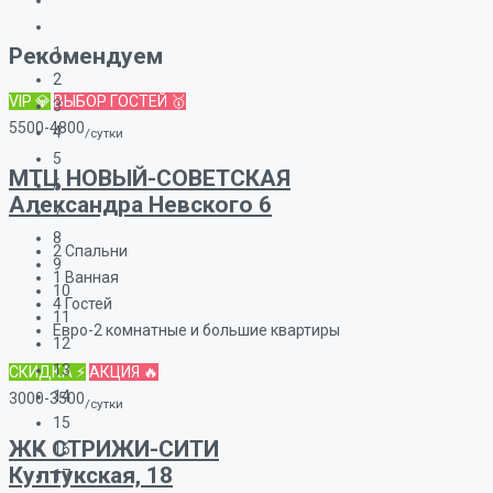
Рекомендуем
1
2
VIP 💎
ВЫБОР ГОСТЕЙ 🥇
3
5500-4800
4
/сутки
5
МТЦ НОВЫЙ-СОВЕТСКАЯ
6
Александра Невского 6
7
8
2
Спальни
9
1
Ванная
10
4
Гостей
11
Евро-2 комнатные и большие квартиры
12
13
СКИДКА ⚡
АКЦИЯ 🔥
14
3000-3500
/сутки
15
ЖК СТРИЖИ-СИТИ
16
Култукская, 18
17