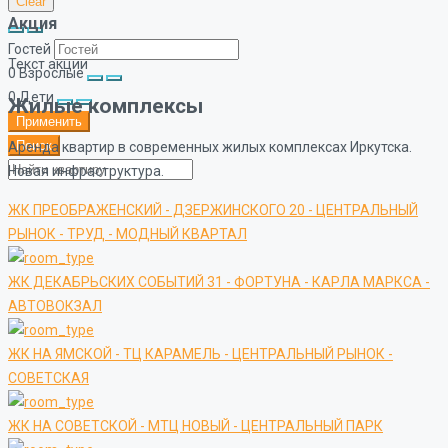
Clear
Акция
Гостей
Текст акции
0
Взрослые
0
Дети
Жилые комплексы
Применить
Поиск
Аренда квартир в современных жилых комплексах Иркутска.
Новая инфраструктура.
ЖК ПРЕОБРАЖЕНСКИЙ - ДЗЕРЖИНСКОГО 20 - ЦЕНТРАЛЬНЫЙ
РЫНОК - ТРУД - МОДНЫЙ КВАРТАЛ
ЖК ДЕКАБРЬСКИХ СОБЫТИЙ 31 - ФОРТУНА - КАРЛА МАРКСА -
АВТОВОКЗАЛ
ЖК НА ЯМСКОЙ - ТЦ КАРАМЕЛЬ - ЦЕНТРАЛЬНЫЙ РЫНОК -
СОВЕТСКАЯ
ЖК НА СОВЕТСКОЙ - МТЦ НОВЫЙ - ЦЕНТРАЛЬНЫЙ ПАРК