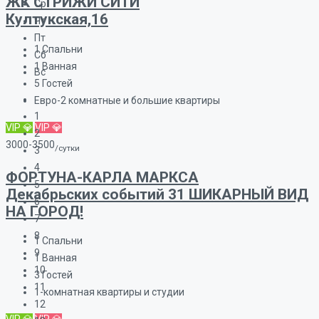
ЖК СТРИЖИ СИТИ
Ср
Култукская,16
Чт
Пт
1
Спальни
Сб
1
Ванная
Вс
5
Гостей
Евро-2 комнатные и большие квартиры
1
VIP 💎
VIP 💎
2
3000-3500
/сутки
3
4
ФОРТУНА-КАРЛА МАРКСА
5
Декабрьских событий 31 ШИКАРНЫЙ ВИД
6
НА ГОРОД!
7
8
1
Спальни
9
1
Ванная
10
3
Гостей
11
1-комнатная квартиры и студии
12