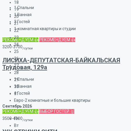
18
1
Спальни
19
1
Ванная
20
3
Гостей
21
1-комнатная квартиры и студии
22
23
РЕКОМЕНДУЕМ 👍
РЕКОМЕНДУЕМ 👍
24
3200-3700
/сутки
25
26
ЛИСИХА-ДЕПУТАТСКАЯ-БАЙКАЛЬСКАЯ
27
Трудовая, 129а
28
1
Спальни
29
1
Ванная
30
4
Гостей
31
Евро-2 комнатные и большие квартиры
Сентябрь
2026
РЕКОМЕНДУЕМ 👍
ВЫБОР ГОСТЕЙ 🥇
3500-4000
Пн
/сутки
Вт