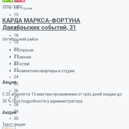
VIP 💎
VIP 💎
13
3200-3700
14
/сутки
15
КАРЛА МАРКСА-ФОРТУНА
16
Декабрьских событий, 31
17
18
Октябрьский район
19
20
1
Спальни
21
1
Ванная
22
3
Гостей
23
1-комнатная квартиры и студии
24
Акция
25
26
С 25 апреля по 15 мая при проживании от трёх дней скидки до
27
30 % ! Все подробности у администратора.
28
29
Акция
30
Текст акции