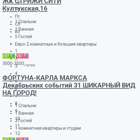
ЖК СТРИЖИ СИТИ
Ср
Култукская,16
Чт
Пт
1
Спальни
Сб
1
Ванная
Вс
5
Гостей
Евро-2 комнатные и большие квартиры
1
VIP
VIP
2
3000-3500
/сутки
3
4
ФОРТУНА-КАРЛА МАРКСА
5
Декабрьских событий 31 ШИКАРНЫЙ ВИД
6
НА ГОРОД!
7
8
1
Спальни
9
1
Ванная
10
3
Гостей
11
1-комнатная квартиры и студии
12