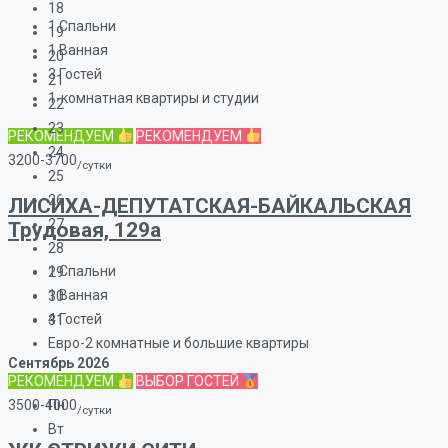
18
1
Спальни
19
1
Ванная
20
3
Гостей
21
1-комнатная квартиры и студии
22
23
РЕКОМЕНДУЕМ
РЕКОМЕНДУЕМ
24
3200-3700
/сутки
25
26
ЛИСИХА-ДЕПУТАТСКАЯ-БАЙКАЛЬСКАЯ
27
Трудовая, 129а
28
1
Спальни
29
1
Ванная
30
4
Гостей
31
Евро-2 комнатные и большие квартиры
Сентябрь
2026
РЕКОМЕНДУЕМ
ВЫБОР ГОСТЕЙ
3500-4000
Пн
/сутки
Вт