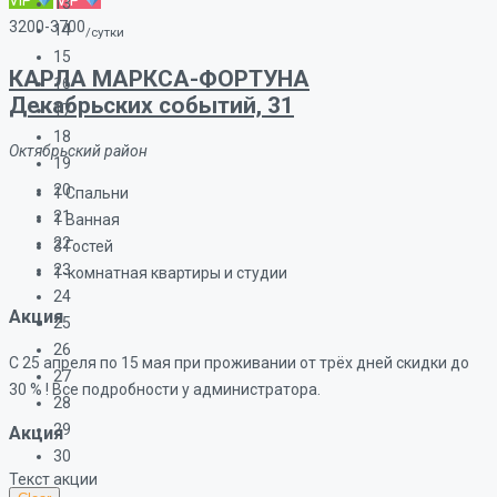
VIP
VIP
13
3200-3700
14
/сутки
15
КАРЛА МАРКСА-ФОРТУНА
16
Декабрьских событий, 31
17
18
Октябрьский район
19
20
1
Спальни
21
1
Ванная
22
3
Гостей
23
1-комнатная квартиры и студии
24
Акция
25
26
С 25 апреля по 15 мая при проживании от трёх дней скидки до
27
30 % ! Все подробности у администратора.
28
29
Акция
30
Текст акции