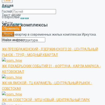
Clear
Акция
Гостей
Текст акции
0
Взрослые
0
Дети
Жилые комплексы
Применить
Поиск
Аренда квартир в современных жилых комплексах Иркутска.
Новая инфраструктура.
ЖК ПРЕОБРАЖЕНСКИЙ - ДЗЕРЖИНСКОГО 20 - ЦЕНТРАЛЬНЫЙ
РЫНОК - ТРУД - МОДНЫЙ КВАРТАЛ
ЖК ДЕКАБРЬСКИХ СОБЫТИЙ 31 - ФОРТУНА - КАРЛА МАРКСА -
АВТОВОКЗАЛ
ЖК НА ЯМСКОЙ - ТЦ КАРАМЕЛЬ - ЦЕНТРАЛЬНЫЙ РЫНОК -
СОВЕТСКАЯ
ЖК НА СОВЕТСКОЙ - МТЦ НОВЫЙ - ЦЕНТРАЛЬНЫЙ ПАРК