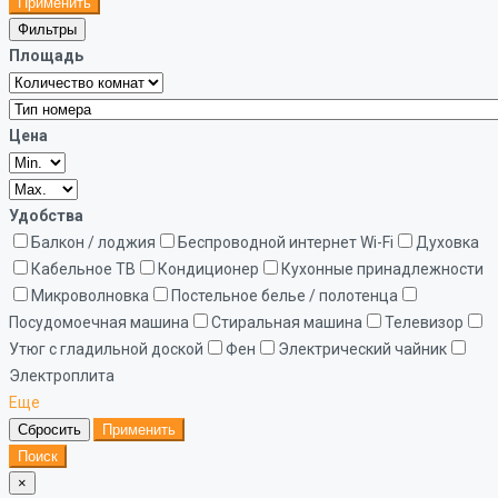
Применить
Фильтры
Площадь
Цена
Удобства
Балкон / лоджия
Беспроводной интернет Wi-Fi
Духовка
Кабельное ТВ
Кондиционер
Кухонные принадлежности
Микроволновка
Постельное белье / полотенца
Посудомоечная машина
Стиральная машина
Телевизор
Утюг с гладильной доской
Фен
Электрический чайник
Электроплита
Еще
Сбросить
Применить
Поиск
×