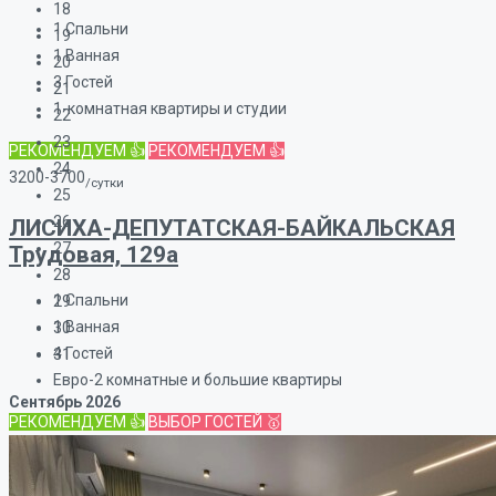
18
1
Спальни
19
1
Ванная
20
3
Гостей
21
1-комнатная квартиры и студии
22
23
РЕКОМЕНДУЕМ 👍
РЕКОМЕНДУЕМ 👍
24
3200-3700
/сутки
25
26
ЛИСИХА-ДЕПУТАТСКАЯ-БАЙКАЛЬСКАЯ
27
Трудовая, 129а
28
1
Спальни
29
1
Ванная
30
4
Гостей
31
Евро-2 комнатные и большие квартиры
Сентябрь
2026
РЕКОМЕНДУЕМ 👍
ВЫБОР ГОСТЕЙ 🥇
Пн
Вт