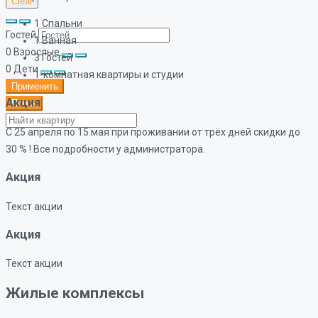
Clear
1
Спальни
Гостей
1
Ванная
0
Взрослые
3
Гостей
0
Дети
1-комнатная квартиры и студии
Применить
Акция
Поиск
С 25 апреля по 15 мая при проживании от трёх дней скидки до
30 % ! Все подробности у администратора.
Акция
Текст акции
Акция
Текст акции
Жилые комплексы