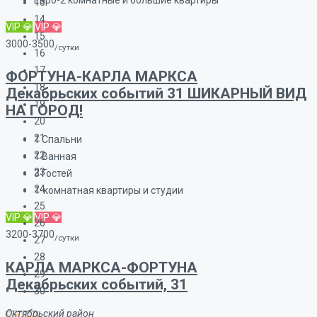
13
14
VIP 💎
VIP 💎
15
3000-3500
/сутки
16
17
ФОРТУНА-КАРЛА МАРКСА
18
Декабрьских событий 31 ШИКАРНЫЙ ВИД
19
НА ГОРОД!
20
21
1
Спальни
22
1
Ванная
23
3
Гостей
24
1-комнатная квартиры и студии
25
VIP 💎
VIP 💎
26
3200-3700
/сутки
27
28
КАРЛА МАРКСА-ФОРТУНА
29
Декабрьских событий, 31
30
Октябрьский район