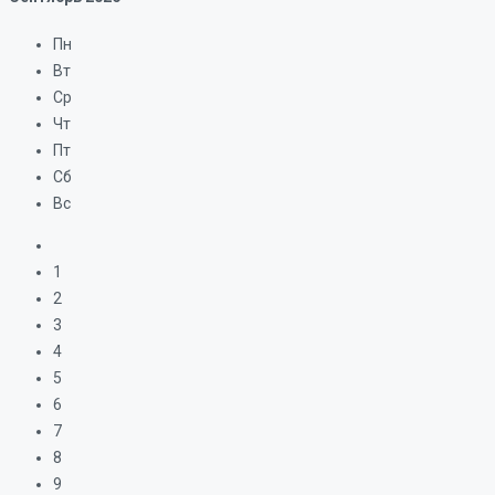
Пн
Вт
Ср
Чт
Пт
Сб
Вс
1
2
3
4
5
6
7
8
9