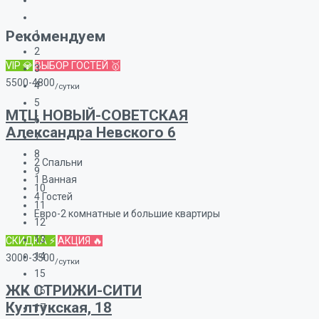
Рекомендуем
1
2
VIP 💎
ВЫБОР ГОСТЕЙ 🥇
3
5500-4800
4
/сутки
5
МТЦ НОВЫЙ-СОВЕТСКАЯ
6
Александра Невского 6
7
8
2
Спальни
9
1
Ванная
10
4
Гостей
11
Евро-2 комнатные и большие квартиры
12
13
СКИДКА ⚡
АКЦИЯ 🔥
14
3000-3500
/сутки
15
ЖК СТРИЖИ-СИТИ
16
Култукская, 18
17